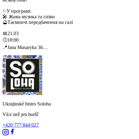
✨У програмі:
🎤 Жива музика та співи
🔮Таємничі передбачення на салі
📅21.03
🕕18:00
📍Jana Masaryka 36
📞Бронюйте столик: +420 777 844 027
Не пропустіть вечір, який зарядить вас емоціями на всю
весну!🌸
Ukrajinské bistro Soloha
Více než jen boršč
+420 777 844 027