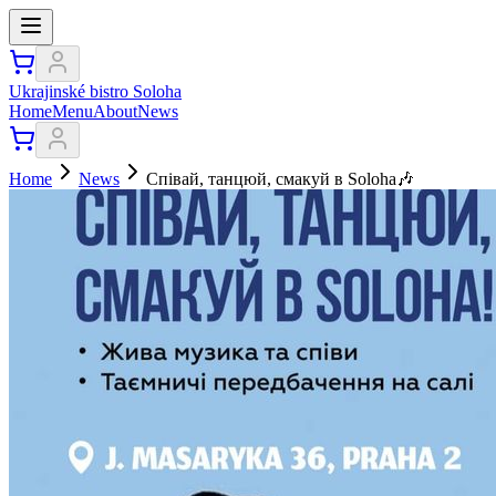
Ukrajinské bistro Soloha
Home
Menu
About
News
Home
News
Співай, танцюй, смакуй в Soloha🎶