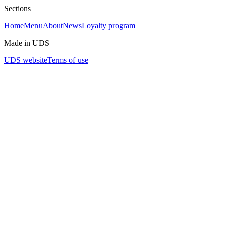
Sections
Home
Menu
About
News
Loyalty program
Made in UDS
UDS website
Terms of use