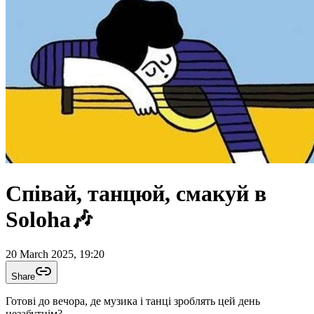
Співай, танцюй, смакуй в
Soloha🎶
20 March 2025, 19:20
Share
Готові до вечора, де музика і танці зроблять цей день
незабутнім?